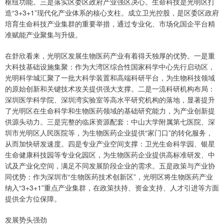
枢纽功能。三是落实区委区政府产业强区决心。生命科技是光明区打
造“3+3+1”现代化产业体系的核心支柱。成立卫光控股，是区委区政府
培育生命科技产业集群的重要举措，通过专业化、市场化国企平台精
准赋能产业聚集与升级。
在舒欣看来，光明区发展生物医药产业有着得天独厚的优势。一是重
大科技基础设施集聚：作为大湾区综合性国家科学中心先行启动区，
光明科学城汇聚了一批大科学装置和高端科研平台，为生物科技领域
的原始创新和关键技术攻关提供强大支撑。二是一流科研机构布局：
深圳医学科学院、深圳湾实验室等高水平研究机构的落地，显著提升
了光明区在生命科学和生物医药领域的基础研究能力，为产业创新提
供源头动力。三是完整的临床资源配套：中山大学附属第七医院、深
圳市光明区人民医院等，为生物医药企业提供“家门口”的转化服务，
从而加快研发速度。四是专业产业空间支撑：卫光生命科学园、银星
生命健康科技园等专业化园区，为生物医药企业提供高标准研发、中
试及产业化空间，满足不同发展阶段企业的需求。五是政策与产业协
同优势：作为深圳市“生物医药技术创新区”，光明区将生物医药产业
纳入“3+3+1”重点产业集群，在政策扶持、资金支持、人才引进等方面
提供全方位保障。
发展势头强劲