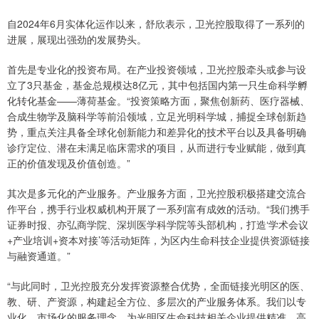
自2024年6月实体化运作以来，舒欣表示，卫光控股取得了一系列的
进展，展现出强劲的发展势头。
首先是专业化的投资布局。在产业投资领域，卫光控股牵头或参与设
立了3只基金，基金总规模达8亿元，其中包括国内第一只生命科学孵
化转化基金——薄荷基金。“投资策略方面，聚焦创新药、医疗器械、
合成生物学及脑科学等前沿领域，立足光明科学城，捕捉全球创新趋
势，重点关注具备全球化创新能力和差异化的技术平台以及具备明确
诊疗定位、潜在未满足临床需求的项目，从而进行专业赋能，做到真
正的价值发现及价值创造。”
其次是多元化的产业服务。产业服务方面，卫光控股积极搭建交流合
作平台，携手行业权威机构开展了一系列富有成效的活动。“我们携手
证券时报、亦弘商学院、深圳医学科学院等头部机构，打造‘学术会议
+产业培训+资本对接’等活动矩阵，为区内生命科技企业提供资源链接
与融资通道。”
“与此同时，卫光控股充分发挥资源整合优势，全面链接光明区的医、
教、研、产资源，构建起全方位、多层次的产业服务体系。我们以专
业化、市场化的服务理念，为光明区生命科技相关企业提供精准、高