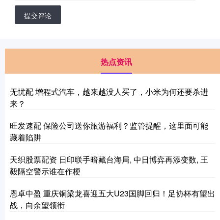
提交评论
热点资讯
无忧配 增程式汽车，越来越没人买了，小米为何还要杀进
来？
旺发速配 保险公司送你旅游福利？监管提醒，这里面可能
藏着陷阱
天织股票配资 日印联手暗藏台海局, 中日博弈再添变数, 王
毅隔空警示谁在作梗
恩卓中盈 重庆铜梁龙喜迎五大U23国脚回归！足协杯有望出
战，向余望领衔