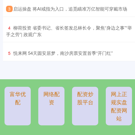
​启运操盘 将AI戒指为入口，追觅瞄准万亿智能可穿戴市场
3
​柳荷投资 省委书记、省长签发总林长令，聚焦“身边之事”“举
4
手之劳”| 政观广东
​悦来网 54天圆安居梦，南沙房票安置首季“开门红”
5
富华优
网络配
配资炒
网上正
配
资
股平台
规实盘
配资网
站