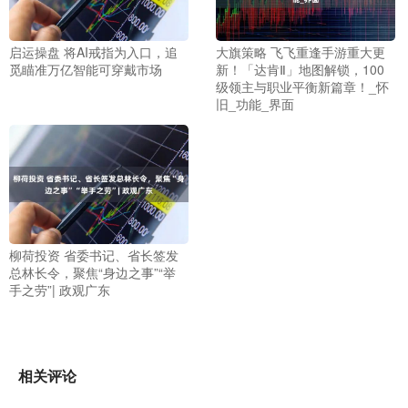
启运操盘 将AI戒指为入口，追
大旗策略 飞飞重逢手游重大更
觅瞄准万亿智能可穿戴市场
新！「达肯Ⅱ」地图解锁，100
级领主与职业平衡新篇章！_怀
旧_功能_界面
柳荷投资 省委书记、省长签发
总林长令，聚焦“身边之事”“举
手之劳”| 政观广东
相关评论