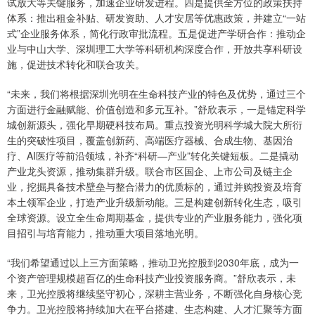
试放大等关键服务，加速企业研发进程。四是提供全方位的政策扶持
体系：推出租金补贴、研发资助、人才安居等优惠政策，并建立“一站
式”企业服务体系，简化行政审批流程。五是促进产学研合作：推动企
业与中山大学、深圳理工大学等科研机构深度合作，开放共享科研设
施，促进技术转化和联合攻关。
“未来，我们将根据深圳光明在生命科技产业的特色及优势，通过三个
方面进行金融赋能、价值创造和多元互补。”舒欣表示，一是锚定科学
城创新源头，强化早期硬科技布局。重点投资光明科学城大院大所衍
生的突破性项目，覆盖创新药、高端医疗器械、合成生物、基因治
疗、AI医疗等前沿领域，补齐“科研—产业”转化关键短板。二是撬动
产业龙头资源，推动集群升级。联合市区国企、上市公司及链主企
业，挖掘具备技术壁垒与整合潜力的优质标的，通过并购投资及培育
本土领军企业，打造产业升级新动能。三是构建创新转化生态，吸引
全球资源。设立全生命周期基金，提供专业的产业服务能力，强化项
目招引与培育能力，推动重大项目落地光明。
“我们希望通过以上三方面策略，推动卫光控股到2030年底，成为一
个资产管理规模超百亿的生命科技产业投资服务商。”舒欣表示，未
来，卫光控股将继续坚守初心，深耕主营业务，不断强化自身核心竞
争力。卫光控股将持续加大在平台搭建、生态构建、人才汇聚等方面