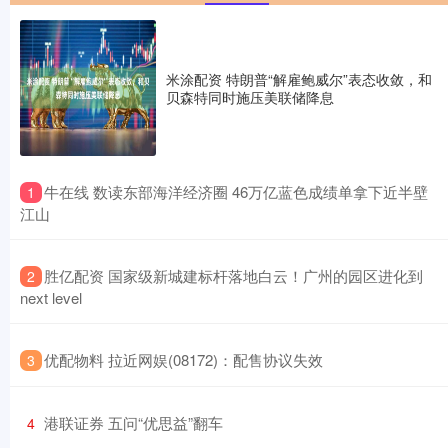
米涂配资 特朗普“解雇鲍威尔”表态收敛，和
贝森特同时施压美联储降息
​牛在线 数读东部海洋经济圈 46万亿蓝色成绩单拿下近半壁
1
江山
​胜亿配资 国家级新城建标杆落地白云！广州的园区进化到
2
next level
​优配物料 拉近网娱(08172)：配售协议失效
3
​港联证券 五问“优思益”翻车
4