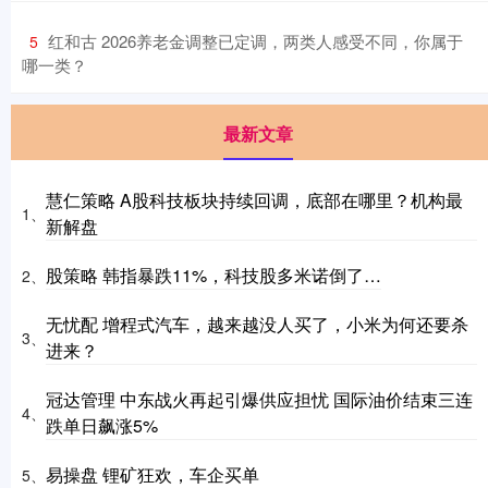
​红和古 2026养老金调整已定调，两类人感受不同，你属于
5
哪一类？
最新文章
慧仁策略 A股科技板块持续回调，底部在哪里？机构最
1、
新解盘
股策略 韩指暴跌11%，科技股多米诺倒了…
2、
无忧配 增程式汽车，越来越没人买了，小米为何还要杀
3、
进来？
冠达管理 中东战火再起引爆供应担忧 国际油价结束三连
4、
跌单日飙涨5%
易操盘 锂矿狂欢，车企买单
5、