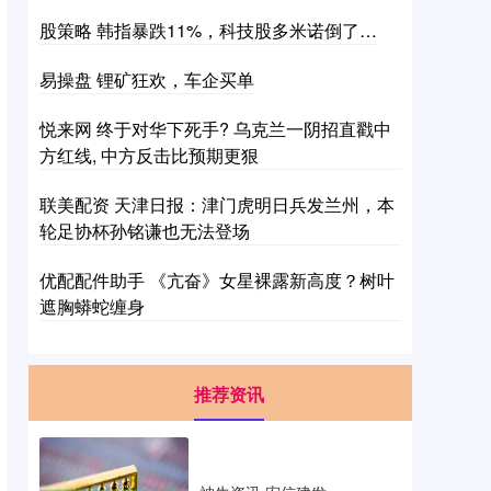
股策略 韩指暴跌11%，科技股多米诺倒了…
易操盘 锂矿狂欢，车企买单
悦来网 终于对华下死手? 乌克兰一阴招直戳中
方红线, 中方反击比预期更狠
联美配资 天津日报：津门虎明日兵发兰州，本
轮足协杯孙铭谦也无法登场
优配配件助手 《亢奋》女星裸露新高度？树叶
遮胸蟒蛇缠身
推荐资讯