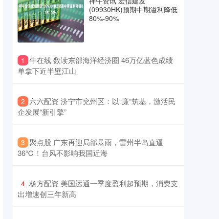
神牛资讯 宏信建发
(09930HK)预期中期溢利降低
80%-90%
​牛在线 数读东部海洋经济圈 46万亿蓝色成绩
1
单拿下近半壁江山
​六六配资 济宁市兖州区：以“廉”筑基，激活民
2
企发展“新引擎”
​聚点股 广东再迎局部暴雨，雷州半岛直逼
3
36℃！台风不影响我国近海
​杨方配资 美国运通一季度盈利超预期，消费支
4
出增速创三年新高