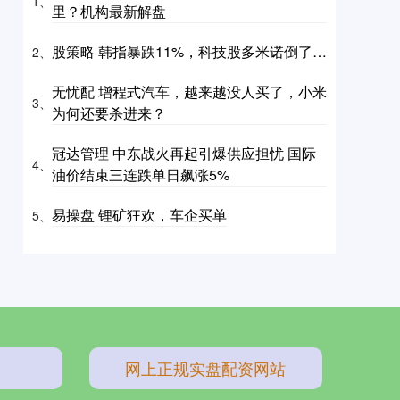
1、
里？机构最新解盘
股策略 韩指暴跌11%，科技股多米诺倒了…
2、
无忧配 增程式汽车，越来越没人买了，小米
3、
为何还要杀进来？
冠达管理 中东战火再起引爆供应担忧 国际
4、
油价结束三连跌单日飙涨5%
易操盘 锂矿狂欢，车企买单
5、
网上正规实盘配资网站