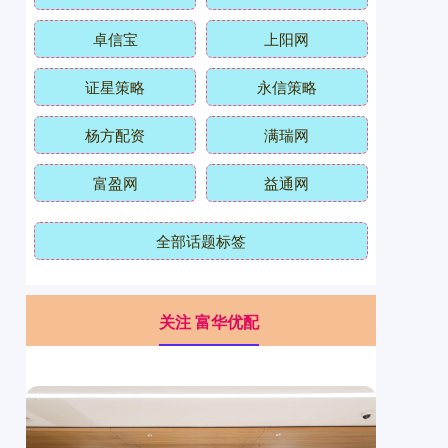
卓信宝
上阳网
证星策略
永信策略
杨方配资
满瑞网
富盈网
益通网
全部话题标签
关注 富华优配