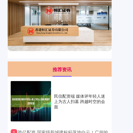
推荐资讯
民信配资端 媒体评年轻人迷
上为古人扫墓 跨越时空的会
面
​胜亿配资 国家级新城建标杆落地白云！广州的
1