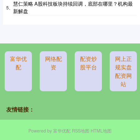
慧仁策略 A股科技板块持续回调，底部在哪里？机构最
5、
新解盘
富华优
网络配
配资炒
网上正
配
资
股平台
规实盘
配资网
站
友情链接：
Powered by
富华优配
RSS地图
HTML地图