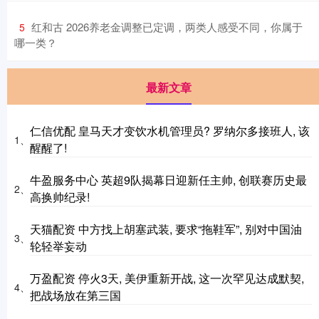
​红和古 2026养老金调整已定调，两类人感受不同，你属于
5
哪一类？
最新文章
仁信优配 皇马天才变饮水机管理员? 罗纳尔多接班人, 该
1、
醒醒了!
牛盈服务中心 英超9队揭幕日迎新任主帅, 创联赛历史最
2、
高换帅纪录!
天猫配资 中方找上胡塞武装, 要求“拖鞋军”, 别对中国油
3、
轮轻举妄动
万盈配资 停火3天, 美伊重新开战, 这一次罕见达成默契,
4、
把战场放在第三国