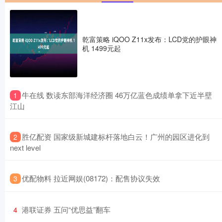
乾富策略 iQOO Z11x发布：LCD党的护眼神
机 1499元起
​牛在线 数读东部海洋经济圈 46万亿蓝色成绩单拿下近半壁
1
江山
​胜亿配资 国家级新城建标杆落地白云！广州的园区进化到
2
next level
​优配物料 拉近网娱(08172)：配售协议失效
3
​港联证券 五问“优思益”翻车
4