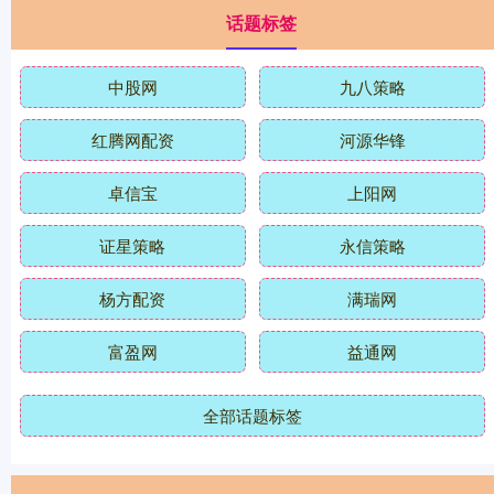
话题标签
中股网
九八策略
红腾网配资
河源华锋
卓信宝
上阳网
证星策略
永信策略
杨方配资
满瑞网
富盈网
益通网
全部话题标签