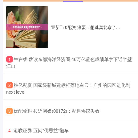
亚新T+0配资 滚蛋，想逃离北京了...
​牛在线 数读东部海洋经济圈 46万亿蓝色成绩单拿下近半壁
1
江山
​胜亿配资 国家级新城建标杆落地白云！广州的园区进化到
2
next level
​优配物料 拉近网娱(08172)：配售协议失效
3
​港联证券 五问“优思益”翻车
4