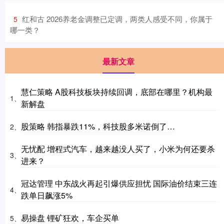
​红和古 2026养老金调整已定调，两类人感受不同，你属于
5
哪一类？
最新文章
慧仁策略 A股科技板块持续回调，底部在哪里？机构最
1、
新解盘
股策略 韩指暴跌11%，科技股多米诺倒了…
2、
无忧配 增程式汽车，越来越没人买了，小米为何还要杀
3、
进来？
冠达管理 中东战火再起引爆供应担忧 国际油价结束三连
4、
跌单日飙涨5%
易操盘 锂矿狂欢，车企买单
5、